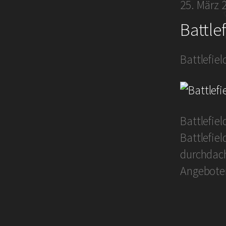
25. März 
Battlef
Battlefiel
Battlefie
Battlefie
durchdach
Angeboten