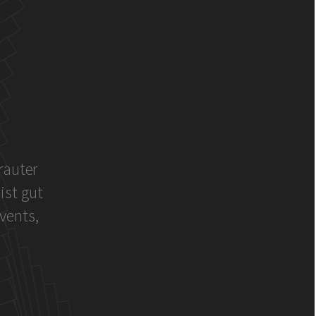
rauter
ist gut
vents,