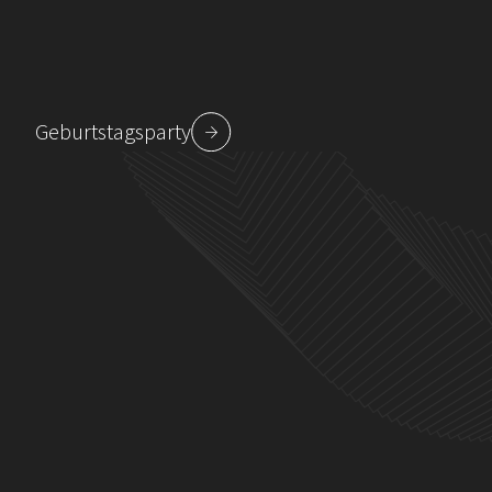
Geburtstagsparty
Beitragsnavigation